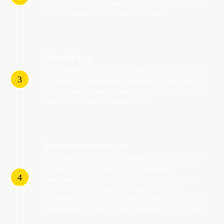
Спаса на крови. Мария расскажет об покушении
на Александра II и возведении храма.
Летний сад
Мы пройдем вдоль реки Мойки до Летнего сада,
погуляем по парковому ансамблю, и вы узнаете
об истории формирования и развития Летнего
сада, скульптурах и ландшафте.
Дворцовая площадь
Дворцовая площадь — главная площадь Санкт-
Петербурга. Вы узнаете о ее ансамбле:
памятниках истории и культуры федерального
значения: Зимнем дворце, Здании штаба
Гвардейского корпуса, Здании Главного штаба с
Триумфальной аркой, Александровской колонне.