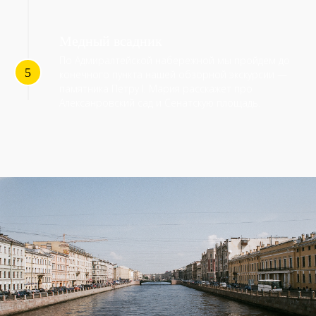
Медный всадник
По Адмиралтейской набережной мы пройдем до
конечного пункта нашей обзорной экскурсии —
памятника Петру I. Мария расскажет про
Алексанровский сад и Сенатскую площадь.