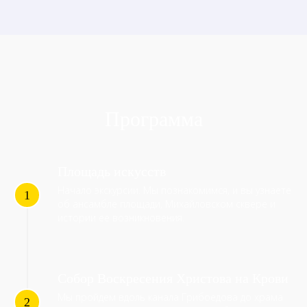
Программа
Площадь искусств
Начало экскурсии. Мы познакомимся, и вы узнаете
об ансамбле площади, Михайловском сквере и
истории ее возникновения.
Собор Воскресения Христова на Крови
Мы пройдем вдоль канала Грибоедова до храма