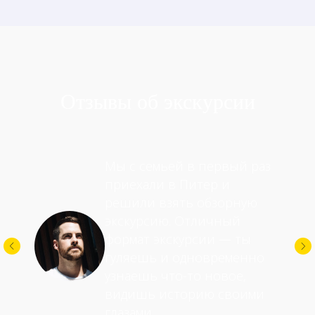
Отзывы об экскурсии
Мы с семьей в первый раз
приехали в Питер и
решили взять обзорную
экскурсию. Отличный
формат экскурсии — ты
гуляешь и одновременно
узнаешь что-то новое,
видишь историю своими
глазами.